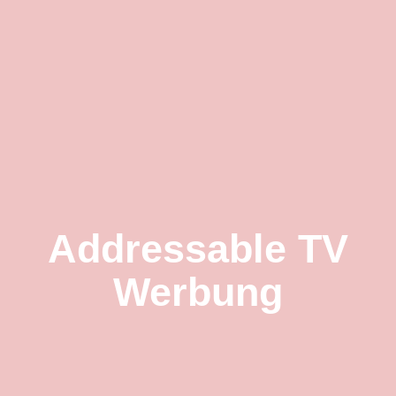
Inhalt
springen
Projekte
Leistungen
Kontakt
Addressable TV
Werbung