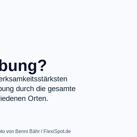
rbung?
erksamkeitsstärksten
rbung durch die gesamte
hiedenen Orten.
to von Benni Bähr / FlexiSpot.de