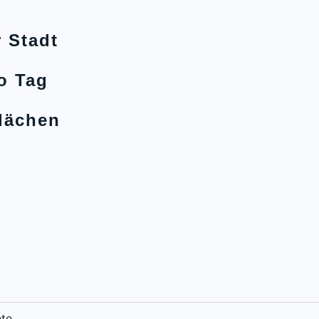
 Stadt
o Tag
lächen
nte