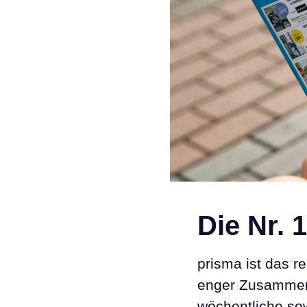
Die Nr. 
prisma ist das r
enger Zusammena
wöchentliche sow