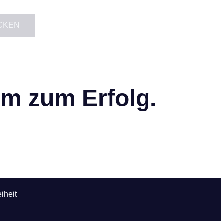
CKEN
?
m zum Erfolg.
iheit