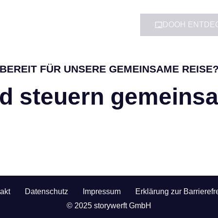
DOOH ENTDE
BEREIT FÜR UNSERE GEMEINSAME REISE
nd steuern gemeinsa
akt
Datenschutz
Impressum
Erklärung zur Barrierefre
© 2025 storywerft GmbH